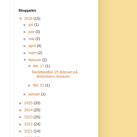
Bloggarkiv
▼
2026
(15)
►
juli
(1)
►
juni
(3)
►
maj
(2)
►
april
(4)
►
mars
(2)
▼
februari
(2)
▼
feb. 17
(1)
Berättarafton 25 februari på
Bohusläns museum
►
feb. 01
(1)
►
januari
(1)
►
2025
(33)
►
2024
(25)
►
2023
(25)
►
2022
(24)
►
2021
(14)