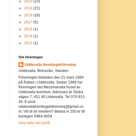
►
2020
(10)
►
2019
(21)
►
2018
(18)
►
2017
(5)
►
2016
(1)
►
2014
(1)
►
2011
(1)
Om föreningen
Uddevalla Hembygdsförening
Uddevalla, Bohuslän, Sweden
Föreningen bildades den 21 mars 1984
på Rakan i Uddevalla. Sedan 1988 hyr
föreningen det Wessmanska huset av
Uddevalla kommun. Adressen är Södra
vägen 7, 451 40 Uddevalla. Tel 070-915
45. E-post
uddevallahembygdsforening@gmail.co
m. Vill di bli medlem? Betala in 200 kr till
bankgiro 5984-9059
Visa hela min profil