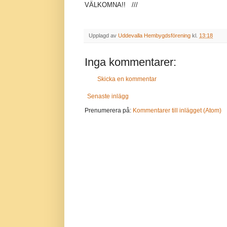
VÄLKOMNA!! ///
Upplagd av
Uddevalla Hembygdsförening
kl.
13:18
Inga kommentarer:
Skicka en kommentar
Senaste inlägg
Prenumerera på:
Kommentarer till inlägget (Atom)