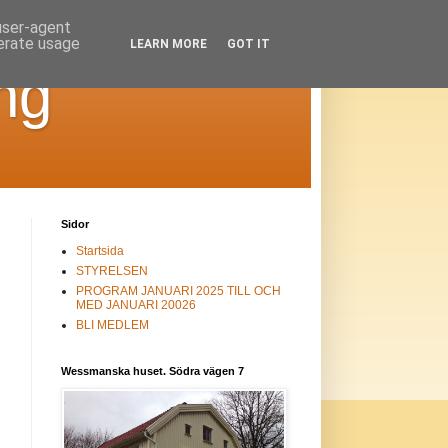
 user-agent
nerate usage
LEARN MORE
GOT IT
ng
Sidor
Startsida
STYRELSEN
PROGRAM JANUARI 2025 TILL OCH
MED JANUARI 20026
BLI MEDLEM
Wessmanska huset. Södra vägen 7