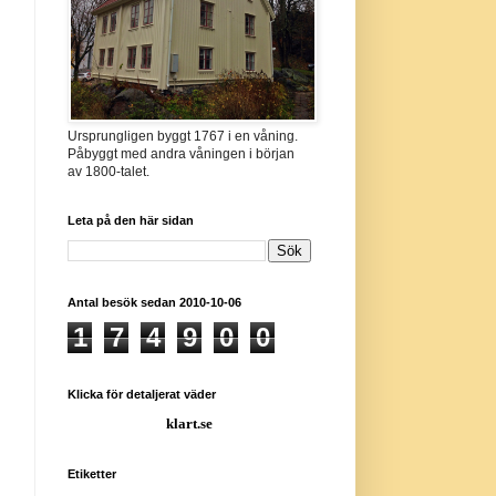
Ursprungligen byggt 1767 i en våning.
Påbyggt med andra våningen i början
av 1800-talet.
Leta på den här sidan
Antal besök sedan 2010-10-06
1
7
4
9
0
0
Klicka för detaljerat väder
klart.se
Etiketter