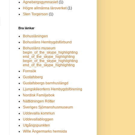
Agnebergsgymnasiet
(1)
Högre allmänna läroverket
(1)
Sten Torgerson
(1)
Bra länkar
Bohusläningen
Bohusläns Hembygdsförbund
Bohusläns museum
begin_of_the_skype_highlighting
end_of_the_skype_highlighting
begin_of_the_skype_highlighting
end_of_the_skype_highlighting
Fornsök
Gustafsberg
Gustafsbergs barnhuslängd
Ljungskileortens Hembygdsförening
Nordisk Familjebok
Nättidningen Rötter
Sveriges Sjömanshusmuseum
Uddevalla kommun
Uddevallabloggen
Utgångspunkten
Wille Ängermarks hemsida