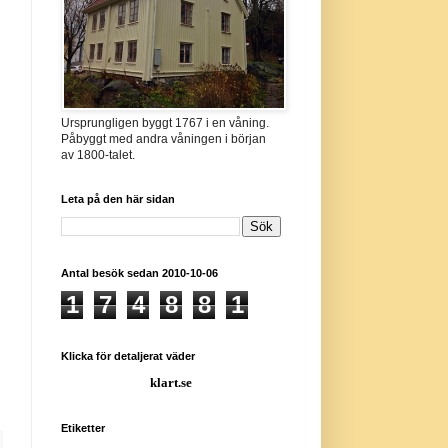
Ursprungligen byggt 1767 i en våning.
Påbyggt med andra våningen i början
av 1800-talet.
Leta på den här sidan
Antal besök sedan 2010-10-06
1
7
4
8
8
1
Klicka för detaljerat väder
klart.se
Etiketter