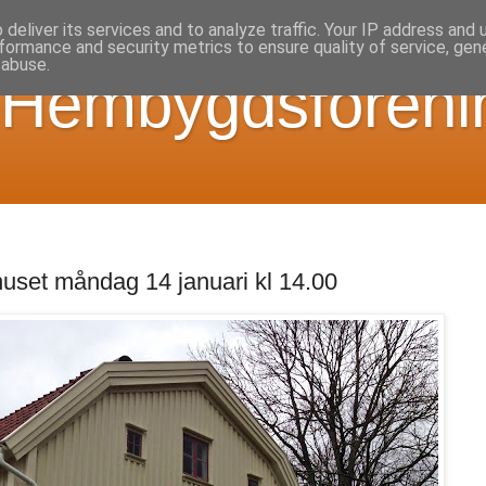
deliver its services and to analyze traffic. Your IP address and
formance and security metrics to ensure quality of service, ge
 abuse.
 Hembygdsföreni
uset måndag 14 januari kl 14.00