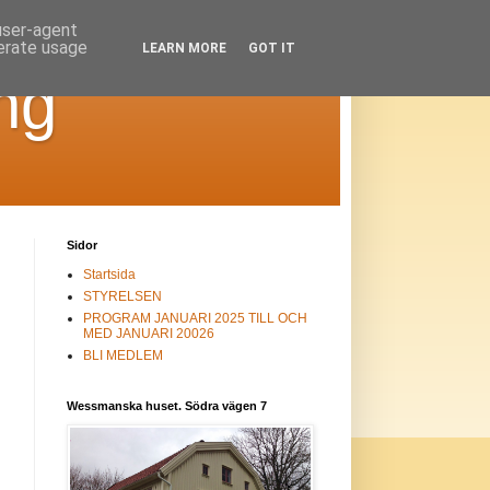
 user-agent
nerate usage
LEARN MORE
GOT IT
ng
Sidor
Startsida
STYRELSEN
PROGRAM JANUARI 2025 TILL OCH
MED JANUARI 20026
BLI MEDLEM
Wessmanska huset. Södra vägen 7