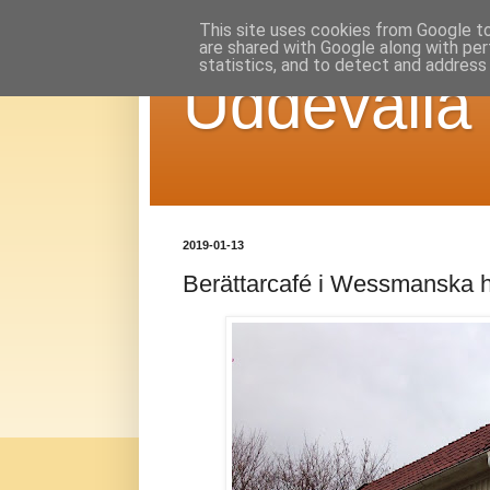
This site uses cookies from Google to 
are shared with Google along with per
statistics, and to detect and address
Uddevalla
2019-01-13
Berättarcafé i Wessmanska h