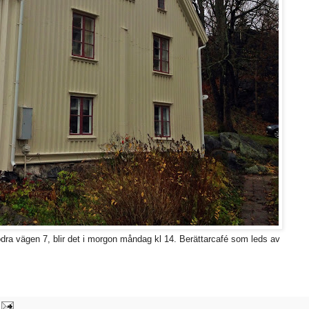
ra vägen 7, blir det i morgon måndag kl 14. Berättarcafé som leds av