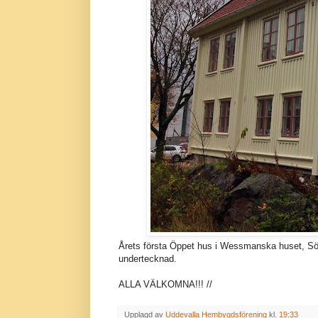
Årets första Öppet hus i Wessmanska huset, Söd
undertecknad.
ALLA VÄLKOMNA!!! //
Upplagd av
Uddevalla Hembygdsförening
kl.
19:33