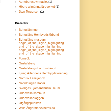
Agnebergsgymnasiet
(1)
Högre allmänna läroverket
(1)
Sten Torgerson
(1)
Bra länkar
Bohusläningen
Bohusläns Hembygdsförbund
Bohusläns museum
begin_of_the_skype_highlighting
end_of_the_skype_highlighting
begin_of_the_skype_highlighting
end_of_the_skype_highlighting
Fornsök
Gustafsberg
Gustafsbergs barnhuslängd
Ljungskileortens Hembygdsförening
Nordisk Familjebok
Nättidningen Rötter
Sveriges Sjömanshusmuseum
Uddevalla kommun
Uddevallabloggen
Utgångspunkten
Wille Ängermarks hemsida