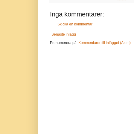
Inga kommentarer:
Skicka en kommentar
Senaste inlägg
Prenumerera på:
Kommentarer till inlägget (Atom)